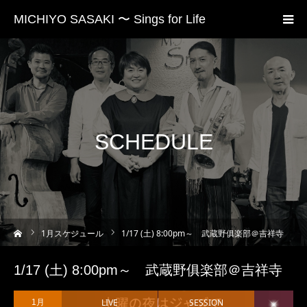
MICHIYO SASAKI 〜 Sings for Life
SCHEDULE
ーム
1
月スケジュール
1/17 (土) 8:00pm～ 武蔵野俱楽部＠吉祥寺
1/17 (土) 8:00pm～ 武蔵野俱楽部＠吉祥寺
LIVE
SESSION
1月