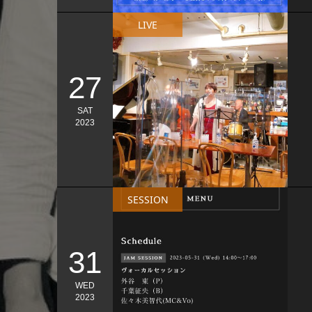
LIVE
27
SAT
2023
SESSION
31
WED
2023