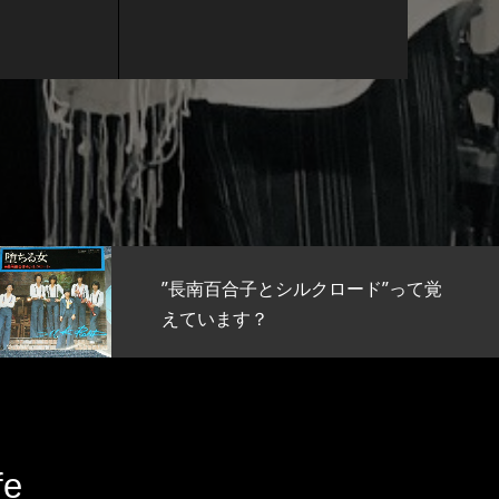
”長南百合子とシルクロード”って覚
えています？
fe